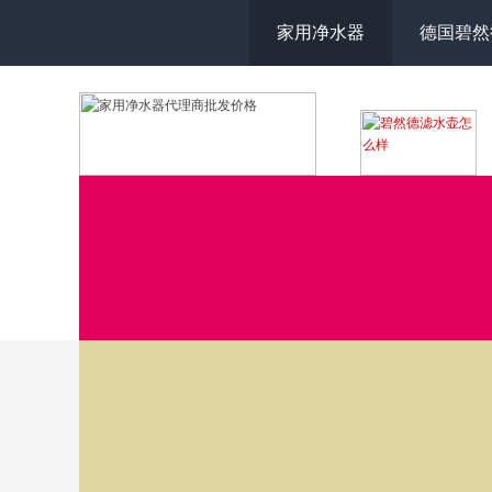
家用净水器
德国碧然
这里汇集了关于德国BRITA净水产品的一些疑问和解答，如果您
021-60498900
服热线
进行咨询。或者点击右上角的按钮与