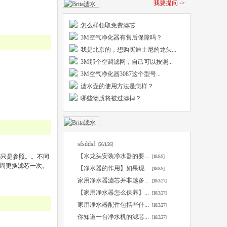
我要提问 ->
怎么样领取免费滤芯
3M空气净化器有售后保障吗？
我是北京的，想购买迪士尼的龙头...
3M那个空调滤网，自己可以按照...
3M空气净化器3087这个型号...
滤水壶的使用方法是怎样？
哪些物质将被过滤掉？
sfsddsf
[26/1/26]
【水龙头安装净水器的要...
都只是参照。。不同
[18/8/9]
8周更换滤芯一次。
【净水器的作用】如果现...
[18/8/9]
家用净水器滤芯并非越多...
[18/3/27]
【家用净水器怎么保养】...
[18/3/27]
家用净水器配件包括些什...
[18/3/27]
你知道一台净水机的滤芯...
[18/3/27]