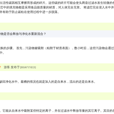
出活性碳因相互摩擦而形成的碎片。这些碳的碎片可能会使头两壶过滤水发生轻微的
滤芯中的填充物都是采用食品级质量的材质，对人体完全无害。 将滤芯完全浸入水中
并有助于防止碳粒在使用过程中进一步脱落。
染物是否会释放与净化水重新混合？
交换的步骤。 首先，污染物被吸附（粘附于材质表面），数小时后，这些污染物会通
中。
？
游客 发布于
[2015/6/7 17:02:21]
新渗回净化水中。最糟的情况也就是加入的是自来水，流出的还是自来水。
。它能从自来水中吸附某些特定的离子，并在过滤水中释放等量的其它离子。其目的