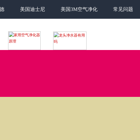
德
美国迪士尼
美国3M空气净化
常见问题
有疑问可以在这里提出，工作人员会尽快给予回复。如果您的疑问比较紧急想马上得
我们的在线客服进行在线即时咨询。