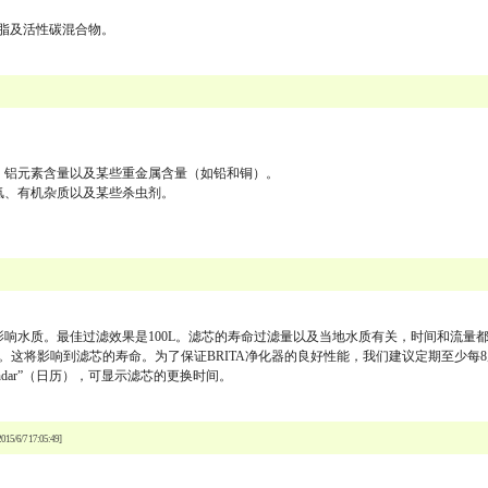
树脂及活性碳混合物。
、铝元素含量以及某些重金属含量（如铅和铜）。
氯、有机杂质以及某些杀虫剂。
响水质。最佳过滤效果是100L。滤芯的寿命过滤量以及当地水质有关，时间和流量
这将影响到滤芯的寿命。为了保证BRITA净化器的良好性能，我们建议定期至少每
lendar”（日历），可显示滤芯的更换时间。
2015/6/7 17:05:49]