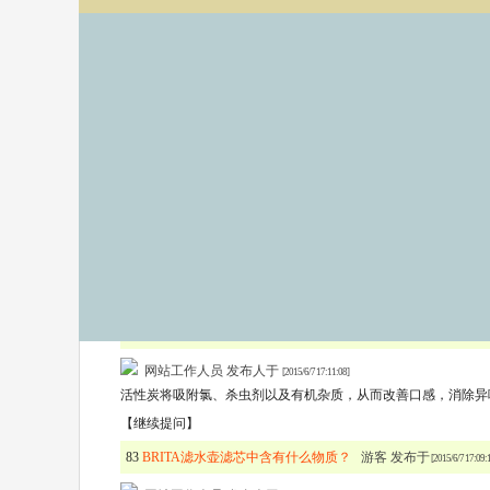
您的疑问可以在这里发表：
标 题：
内 容：
请输入验证码：
------------------------------------------------------------------------------------------
碧然德滤水壶滤芯
以下问答是关于
，
您也可以查看其他分类：
碧然德滤水壶
、
迪士尼孕童净水
、
3M空气
------------------------------------------------------------------------------------------
84
哪些物质将被过滤掉？
游客 发布于
[2015/6/7 17:10:48]
网站工作人员 发布人于
[2015/6/7 17:11:08]
活性炭将吸附氯、杀虫剂以及有机杂质，从而改善口感，消除异
【继续提问】
83
BRITA滤水壶滤芯中含有什么物质？
游客 发布于
[2015/6/7 17:09: