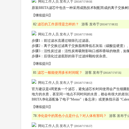
网站工作人员 发布人于
[2015/6/7 17:09:50]
原装BRITA滤芯中包含一种采用成熟技术制配而成的离子交换
【继续提问】
82
滤芯的工作原理是怎样的？
游客 发布于
[2015/6/7 17:08:32]
网站工作人员 发布人于
[2015/6/7 17:09:00]
步骤1：前过滤水流通过细筛孔过滤器。
步骤2：离子交换过滤离子交换脂将降低石灰垢（碳酸盐硬度）
步骤3：活性炭过滤：活性炭将吸附影响口感和香味的物质，如
步骤4：后强化过滤底部的筛子过滤掉颗粒状杂质。
【继续提问】
81
滤芯一般能使用多长时间呢？
游客 发布于
[2015/6/7 17:07:35]
网站工作人员 发布人于
[2015/6/7 17:08:12]
官方建议是4周更换一个滤芯，避免滤芯长时间使用会产生细菌影
地方的水质，甚至同一地点不同时间的水质，都会有很大的差别。
BRITA净化器配备了电子“Memo”（备忘录）或更换指示器 “Ca
【继续提问】
78
净化壶中的黑色小点是什么？对人体有害吗？
游客 发布于
[
网站工作人员 发布人于
[2015/6/7 17:05:57]