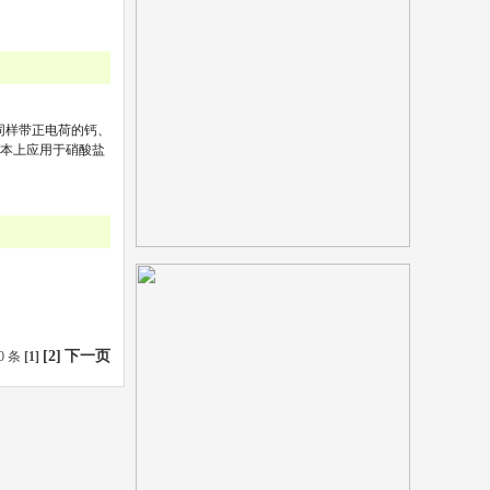
同样带正电荷的钙、
基本上应用于硝酸盐
[2]
下一页
0 条
[1]