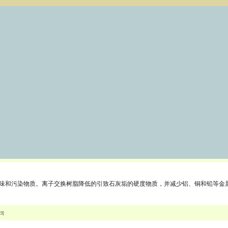
匿名发表
------------------------------------------
净化器
、
3M空调滤网
、
[全部问答]
------------------------------------------
味和污染物质。离子交换树脂降低的引致石灰垢的硬度物质，并减少铝、铜和铅等金
19]