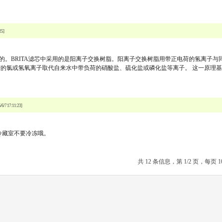
25]
的。BRITA滤芯中采用的是阳离子交换树脂。阳离子交换树脂用带正电荷的氢离子与
荷的氯或氢氧离子取代自来水中带负荷的硝酸盐、硫化盐或磷化盐等离子。 这一原理
/6/7 17:11:23]
冷藏室不要冷冻哦。
共 12 条信息，第 1/2 页，每页 1