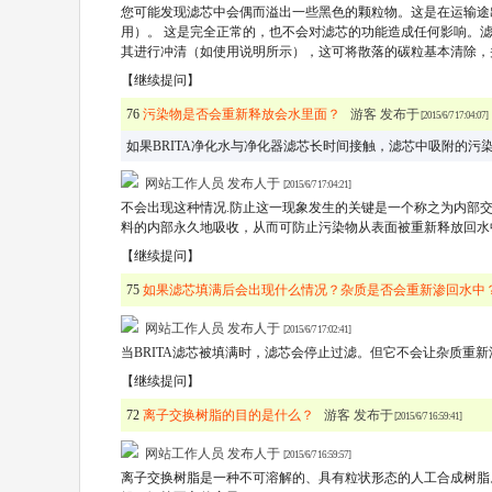
您可能发现滤芯中会偶而溢出一些黑色的颗粒物。这是在运输途
用）。 这是完全正常的，也不会对滤芯的功能造成任何影响。
其进行冲清（如使用说明所示），这可将散落的碳粒基本清除，
【继续提问】
76
污染物是否会重新释放会水里面？
游客 发布于
[2015/6/7 17:04:07]
如果BRITA净化水与净化器滤芯长时间接触，滤芯中吸附的污
网站工作人员 发布人于
[2015/6/7 17:04:21]
不会出现这种情况.防止这一现象发生的关键是一个称之为内部
料的内部永久地吸收，从而可防止污染物从表面被重新释放回水
【继续提问】
75
如果滤芯填满后会出现什么情况？杂质是否会重新渗回水中
网站工作人员 发布人于
[2015/6/7 17:02:41]
当BRITA滤芯被填满时，滤芯会停止过滤。但它不会让杂质重
【继续提问】
72
离子交换树脂的目的是什么？
游客 发布于
[2015/6/7 16:59:41]
网站工作人员 发布人于
[2015/6/7 16:59:57]
离子交换树脂是一种不可溶解的、具有粒状形态的人工合成树脂